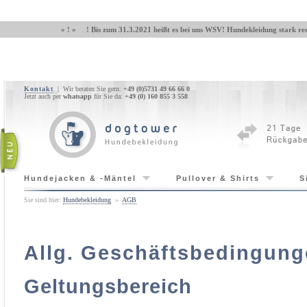
» ! » ! Bis zum 31.3.2021 heißt es bei uns WSV! Hundekleidung stark red
Kontakt
| Wir beraten Sie gern:
+49 (0)5731 49 66 66 0
Jetzt auch per
whatsapp
für Sie da:
+49 (0) 160 855 3 558
Hundejacken & -Mäntel
Pullover & Shirts
S
Sie sind hier:
Hundebekleidung
»
AGB
Allg. Geschäftsbedingun
Geltungsbereich