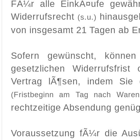
FÃ¼r alle EinkÃ¤ufe gewähr
Widerrufsrecht
hinausgeh
(s.u.)
von insgesamt 21 Tagen ab Er
Sofern gewünscht, können
gesetzlichen Widerrufsfri
Vertrag lÃ¶sen, indem Sie
(Fristbeginn am Tag nach Warene
rechtzeitige Absendung genüg
Voraussetzung fÃ¼r die Aus