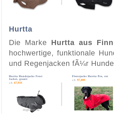
Hurtta
Die Marke
Hurtta aus Finn
hochwertige, funktionale Hun
und Regenjacken fÃ¼r Hunde,
Hurtta Hundejacke Frost
Fleecejacke Hurtta Pro, rot
Jacket, granit
97,00€
z.B.
67,95€
z.B.