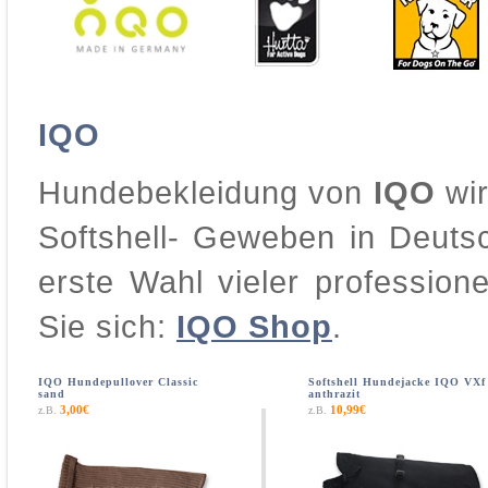
IQO
Hundebekleidung von
IQO
wir
Softshell- Geweben in Deutsc
erste Wahl vieler professione
Sie sich:
IQO Shop
.
IQO Hundepullover Classic
Softshell Hundejacke IQO VXf
sand
anthrazit
3,00€
10,99€
z.B.
z.B.