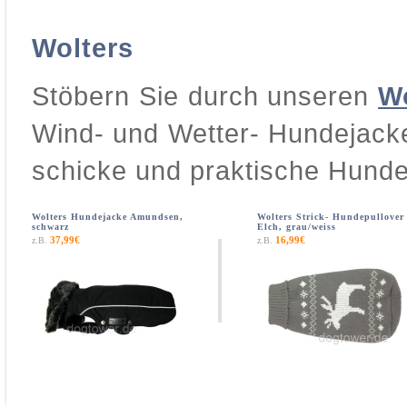
Wolters
Stöbern Sie durch unseren
W
Wind- und Wetter- Hundejack
schicke und praktische Hunde
Wolters Hundejacke Amundsen,
Wolters Strick- Hundepullover
schwarz
Elch, grau/weiss
37,99€
16,99€
z.B.
z.B.