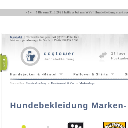
» ! » ! Bis zum 31.3.2021 heißt es bei uns WSV! Hundekleidung stark red
Kontakt
| Wir beraten Sie gern:
+49 (0)5731 49 66 66 0
Jetzt auch per
whatsapp
für Sie da:
+49 (0) 160 855 3 558
Hundejacken & -Mäntel
Pullover & Shirts
S
Sie sind hier:
Hundebekleidung
»
Hundemantel & Co.
»
Markenshops
Hundebekleidung Marken-